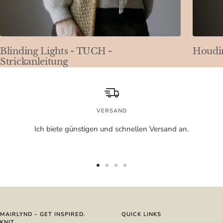
Blinding Lights - TUCH -
Houdin
Strickanleitung
VERSAND
Ich biete günstigen und schnellen Versand an.
Zur
Zur
Zur
Zur
Slide
Slide
Slide
Slide
1
2
3
4
gehen
gehen
gehen
gehen
MAIRLYND – GET INSPIRED.
QUICK LINKS
KNIT.