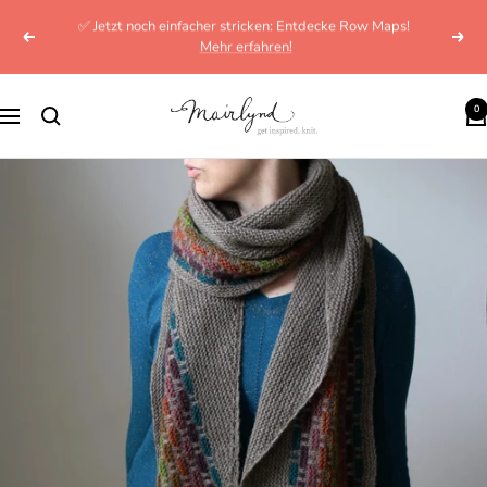
Direkt
✅ Jetzt noch einfacher stricken: Entdecke Row Maps!
zum
Zurück
Weit
Mehr erfahren!
Inhalt
mairlynd
0
Navigation