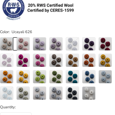
Color:
Ucayali 626
Ucayali
Cusco
Cayesh
Chimbote
Yerupaja
Arequipa
Misti
626
600
601
602
603*
604
606
Lima
Tacna
Apurimac
Tumbes
Huanuco
Pasco
Loreto
605*
607
629
624
623
622
621
Iquitos
Pastoruri
Macchu
Aguas
Andes
Titicaca
Salkanta
608
628
Picchu
Calientes
627
612
614
610
611
Sandoval
Nazca
Ishinca
Sillustani
Chachani
Ica
615
616
617
625
619
620
Quantity: