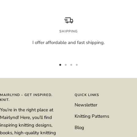
SHIPPING
I offer affordable and fast shipping.
Go
Go
Go
Go
to
to
to
to
slide
slide
slide
slide
1
2
3
4
MAIRLYND – GET INSPIRED.
QUICK LINKS
KNIT.
Newsletter
You’re in the right place at
Knitting Patterns
Mairlynd! Here, you’ll find
inspiring knitting designs,
Blog
books, high-quality knitting