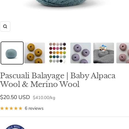
Zoom
Pascuali Balayage | Baby Alpaca
Wool & Merino Wool
Sale
$20.50 USD
$410.00
/
kg
price
6 reviews